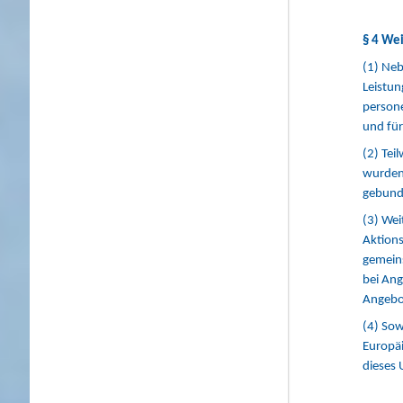
§ 4 We
(1) Neb
Leistun
persone
und für
(2) Tei
wurden 
gebunde
(3) Wei
Aktions
gemein
bei An
Angebo
(4) Sow
Europäi
dieses 