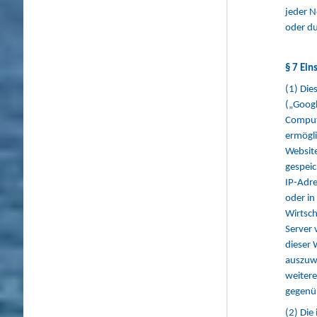
jeder N
oder du
§ 7 Ein
(1) Die
(„Googl
Compute
ermögli
Website
gespeic
IP-Adre
oder i
Wirtsch
Server 
dieser 
auszuw
weitere
gegenüb
(2) Die