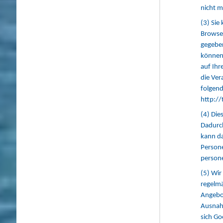
nicht 
(3) Sie
Browser
gegeben
können.
auf Ihr
die Ver
folgend
http:/
(4) Die
Dadurch
kann da
Persone
person
(5) Wir
regelmä
Angebot
Ausnah
sich Go