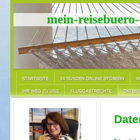
mein-reisebuero-
STARTSEITE
24 SUNDEN ONLINE STÖBERN
W
IHR WEG ZU UNS
FLUGGASTRECHTE
DATEN
Date