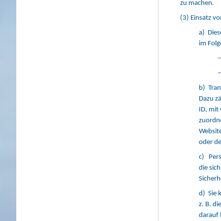
zu machen.
(3) Einsatz v
a) Dies
im Folg
–
–
b) Tran
Dazu zä
ID, mit
zuordne
Website
oder de
c) Pers
die sic
Sicherh
d) Sie 
z. B. d
darauf 