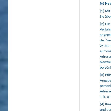
§ 6 Ne
(1) Mit
Sie übe
(2) Für
Verfahr
angegeb
den Ve
24 Stu
automat
Adresse
Newslet
persönl
(3) Pfl
Angabe 
persönl
Adresse
1 lit. 
(4) Ihr
und den