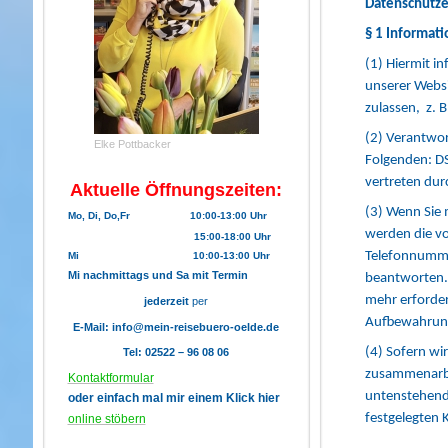
Datenschutze
§ 1 Informat
(1) Hiermit i
unserer Websi
zulassen, z. 
(2) Verantwor
Elke Pottbacker
Folgenden: D
vertreten dur
Aktuelle Öffnungszeiten:
(3) Wenn Sie 
Mo, Di, Do,Fr 10:00-13:00 Uhr
werden die vo
15:00-18:00 Uhr
Telefonnummer
Mi 10:00-13:00 Uhr
Mi nachmittags und Sa mit Termin
beantworten. 
mehr erforderl
jederzeit
per
Aufbewahrung
E-Mail:
info@mein-reisebuero-oelde.de
(4) Sofern wi
Tel:
02522 – 96 08 06
zusammenarbe
Kontaktformular
untenstehend 
oder einfach mal mir einem Klick hier
festgelegten 
online stöbern