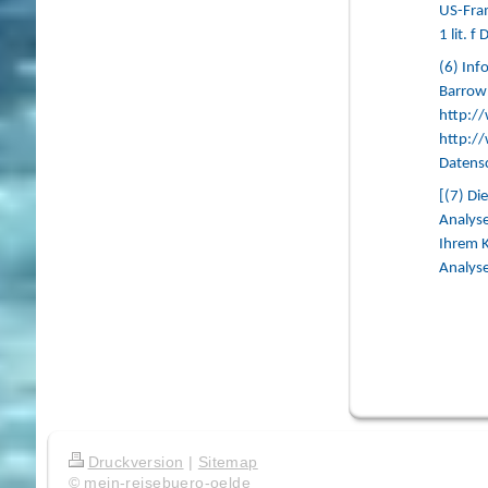
US-Fram
1 lit. 
(6) Inf
Barrow 
http:/
http://
Datensc
[(7) Di
Analyse
Ihrem K
Analyse
Druckversion
|
Sitemap
© mein-reisebuero-oelde