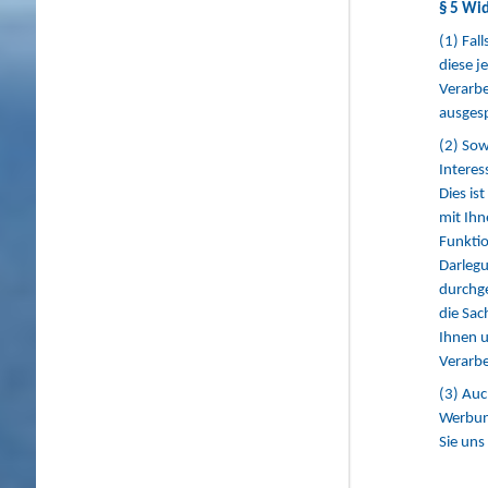
§ 5 Wi
(1) Fal
diese j
Verarb
ausges
(2) Sow
Interes
Dies is
mit Ihn
Funktio
Darlegu
durchge
die Sac
Ihnen u
Verarbe
(3) Auc
Werbun
Sie uns