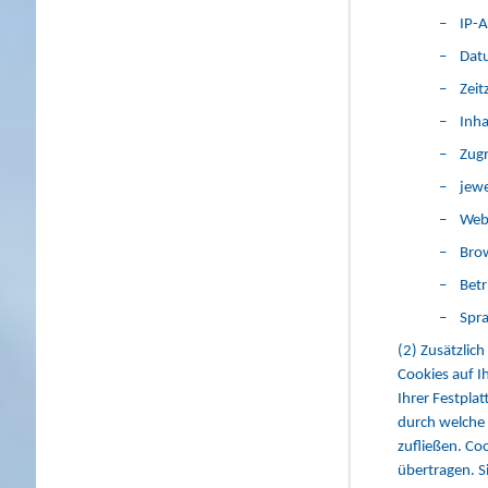
– IP-A
– Datu
– Zeit
– Inhal
– Zugr
– jewe
– Webs
– Bro
– Betr
– Spra
(2) Zusätzlic
Cookies auf I
Ihrer Festpl
durch welche 
zufließen. C
übertragen. S