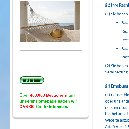
§ 2 Ihre Rech
(1) Sie haben
– Rech
– Recht
– Recht
– Rech
– Rech
(2) Sie haben
Verarbeitung
§ 3 Erhebung
Über
400.000 Besuchern
auf
(1) Bei der b
unserer Homepage sagen wir
oder uns ande
DANKE
für Ihr Interesse.
personenbezog
hierbei um di
Website anzuz
Art. 6 Abs. 1 