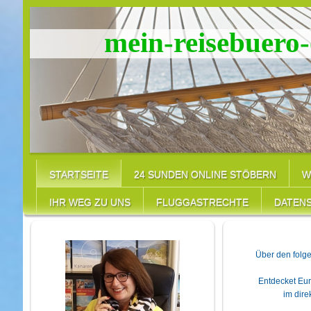
mein-reisebuero-
STARTSEITE
24 SUNDEN ONLINE STÖBERN
W
IHR WEG ZU UNS
FLUGGASTRECHTE
DATEN
Über den folge
Entdecket Eur
im dire