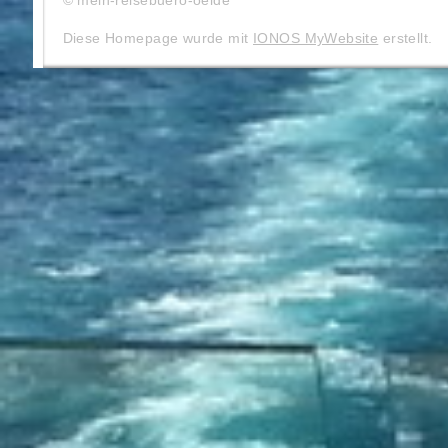
© mein-reisebuero-oelde
Diese Homepage wurde mit
IONOS MyWebsite
erstellt.